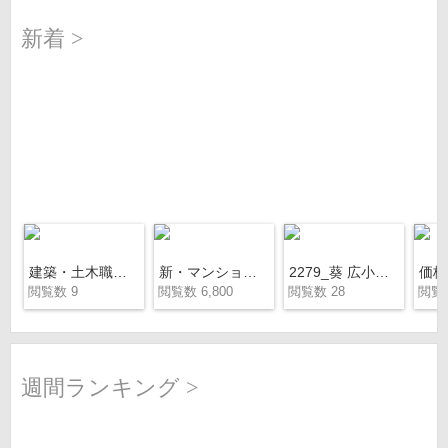
新着 >
建築・土木職の方にお勧めする資産運用マンション
新・マンション経営のご提案_2025ver
2279_葵 広小路通
閲覧数 9
閲覧数 6,800
閲覧数 28
閲覧数
週間ランキング >