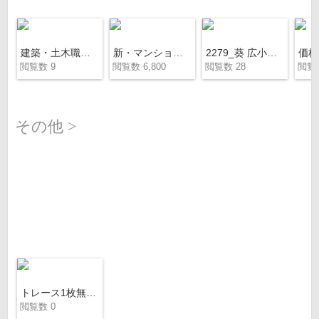
建築・土木職の方にお勧めする資産運用マンション
新・マンション経営のご提案_2025ver
2279_葵 広小路通
閲覧数 9
閲覧数 6,800
閲覧数 28
閲覧数
その他 >
トレース1枚無料お試しキャンペーンチラシ
閲覧数 0